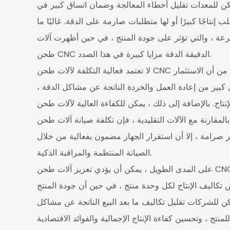
مكن للمعدات تقليل أخطاء المعالجة وضمان اتساق كبير في
اجًا كبيرًا أو لها متطلبات صارمة على الدقة. غالبًا ما
لسرعة ، والتي تؤثر على جودة المنتج ، في حين أظهرت آلات
طحن CNC الدقيقة الدقة مزايا كبيرة في هذا الصدد.
لا تعتمد فعالية التكلفة لآلات طحن CNC الدقة المعززة ببساطة على تكلفة شراء المعدات نفسها. على الرغم من أن الاستثمار
ل كبير من إعادة العمل والخردة الناتجة عن مشاكل الدقة ،
إضافة إلى ذلك ، يمكن للكفاءة العالية لآلات طحن CNC الدقيقة أن تقصر دورة
مع الآلات التقليدية ، فإن تكلفة صيانة آلات طحن CNC في الاستخدام طويل الأجل
ر صرامة ، إلا أن استقرار الجهاز مضمون بفعالية من خلال
الصيانة المنتظمة والمراقبة الذكية.
على المدى الطويل ، يمكن أن يؤدي تعزيز آلات طحن CNC الدقيقة إلى تحقيق عوائد عالية نسبيًا. بالنسبة لشركات الإنتاج على
تكاليف الإنتاج لكل وحدة منتج ، في حين أن جودة المنتج
كن للشركات تقليل تكاليف ما بعد البيع الناتجة عن مشاكل