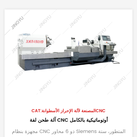
CAT:المصنعة لآلة الإحراز الأسطوانةCNC
آلة طحن لفة CNC أوتوماتيكية بالكامل
مجهزة بنظام CNC ذو 6 محاور Siemens المتطور، ستة