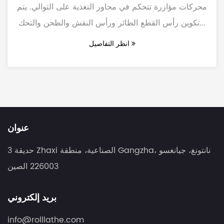
محركات مؤازرة تتحكم في محاور التغذية على التوالي. يتم
تكوين رأس القطع الطائر ورأس النقش والطحن والتحك...
انظر التفاصيل
عنوان
3 حديقة Zhaxi الصناعية، منطقة Gangzha، نانتونغ، جيانغسو
226003 الصين
بريد إلكتروني
info@rolllathe.com