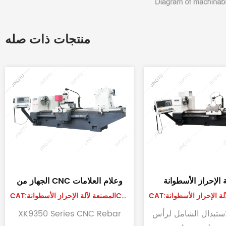
منتجات ذات صله
آلة طحن لفة CNC أوتوماتيكية
آلة طحن CNC الثقيلة
CAT:المصنعة لآلة الإحراز الأسطوانةCNC
CAT:المصنعة لآلة الإحراز ال
كامل
نظرًا لمشاكل معالجة لفة الصلب