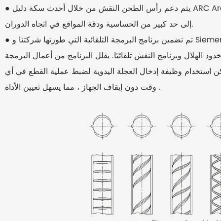
● يتم دعم رأس الطحن النقش من خلال أحدث سكة دليل ARC Arc ، والتي تحل مشكلة صلابة دعم رأس الطحن وتحسن
إلى حد كبير من الحساسية ودقة المواقع في اتجاه الدوران.
● تم تضمين برنامج البرمجة التلقائية التي طورتها شركتنا و Siemens في نظام CNC. تحتاج فقط إلى إدخال معلمات مثل
د الهلال وبرنامج النقش تلقائيًا. يقلل البرنامج من أعمال البرمجة
مكن استخدام وظيفة إدخال العجلة اليدوية لضبط عملية القطع في أي
وقت دون إيقاف الجهاز ، مما يسهل تعيين الأداة .