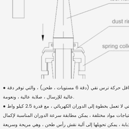
● تعتمد آلية نقل القطع الذبابة التي تحركها المؤازرة ناقل حركة ترس نقي (دقة 6 مستويات ، طحن) ، والتي توفر دقة
عالية للإرسال ، صلابة عالية ، ونعومة.
● تعتمد مغزل رأس الطحن على تحويل الترددات التي لا تعمل بخطوة إلى الدوران الكهربائي ، مع قدرة 2.5 كيلو واط
دقيقة. وفقًا لاحتياجات مواد مختلفة ، يمكن مطابقة سرعة الدوران المناسبة لإكمال