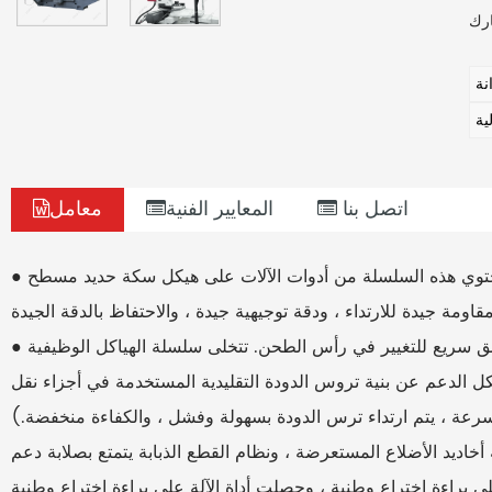
ية
اتصل بنا
المعايير الفنية
معامل
● تحتوي هذه السلسلة من أدوات الآلات على هيكل سكة حديد مسطح-V ، وإخماد الصوت الفائق ، HRC48 أو أعلى ، صلابة
● تتبنى أداة الآلة آلية حزبية جديدة للضباب وهيكل نطق سريع للتغيير في رأس الطحن. تتخلى سلسلة الهياكل الوظيفية
يكل الدعم عن بنية تروس الدودة التقليدية المستخدمة في أجزاء نقل
سرعة ، يتم ارتداء ترس الدودة بسهولة وفشل ، والكفاءة منخفضة.)
 أخاديد الأضلاع المستعرضة ، ونظام القطع الذبابة يتمتع بصلابة دعم