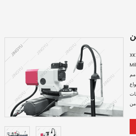
XK
وع XK500 ،
ب لمعالجة لفات القطر بقطر أقل من 500 مم
نواع
يات