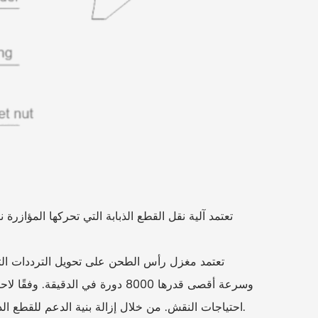
وسرعة أقصى قدرها 8000 دورة في ال
احتياجات النقش. من خلال إزالة بنية الدعم للقطع الذبابة ، يمكن تحويلها إلى آلية نقش رأس طحن ، وهي مريحة وسريعة.