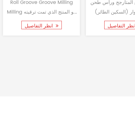
مجهزة بنظام CNC ذو 6 محاور
عالية السرعة ، فإن آلة طحن لفة
أ
Siemens المتطور، ستة محركات
CNC XK8450 هي نوع جديد من
ا
ي محاور التغذية
أداة معالجة أخدود لفة CNC تم
حل
انظر التفاصيل
 تكوين رأس القطع
تطويرها على أساس سلسلة
النقش والطحن
XK9350 م...