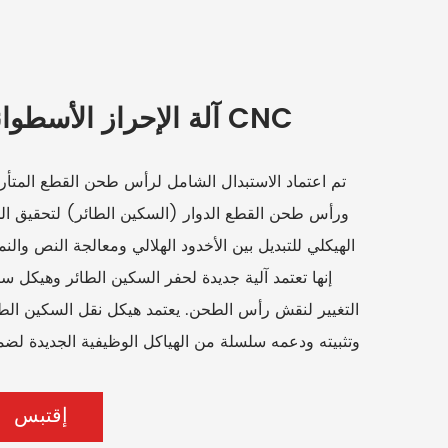
آلة الإحراز الأسطوانة CNC
تم اعتماد الاستبدال الشامل لرأس طحن القطع المتأر
ورأس طحن القطع الدوار (السكين الطائر) لتحقيق ال
الهيكلي للتبديل بين الأخدود الهلالي ومعالجة النص والن
إنها تعتمد آلية جديدة لحفر السكين الطائر وهيكل س
التغيير لنقش رأس الطحن. يعتمد هيكل نقل السكين الطا
وتثبيته ودعمه سلسلة من الهياكل الوظيفية الجديدة لضم
السرعة والاستقرار والموثوقية.
إقتبس