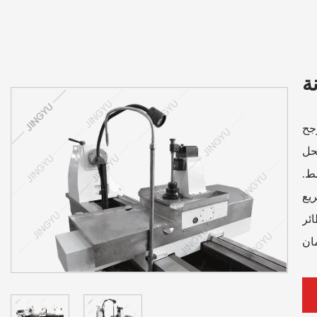
جح
حل
مط.
ريع
ئر
ان