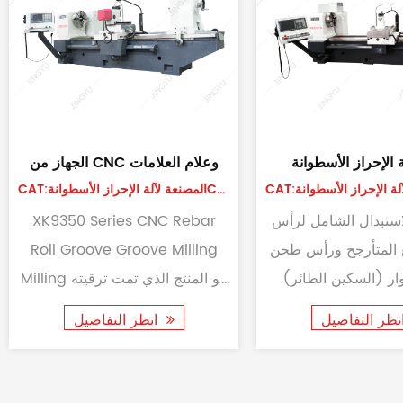
آلة طحن لفة CNC أوتوماتيكية
آلة طحن CNC الثقيلة
CAT:المصنعة لآلة الإحراز الأسطوانةCNC
بالكامل
نظرًا لمشاكل معالجة لفة الصلب
مجهزة بنظام CNC ذو 6 محاور
عالية السرعة ، فإن آلة طحن لفة
Siemens المتطور، ستة محركات
CNC XK8450 هي نوع جديد من
م في محاور التغذية
أداة معالجة أخدود لفة CNC تم
انظر التفاصيل
 يتم تكوين رأس القطع
تطويرها على أساس سلسلة
أس النقش والطحن
XK9350 م...
والتحك...