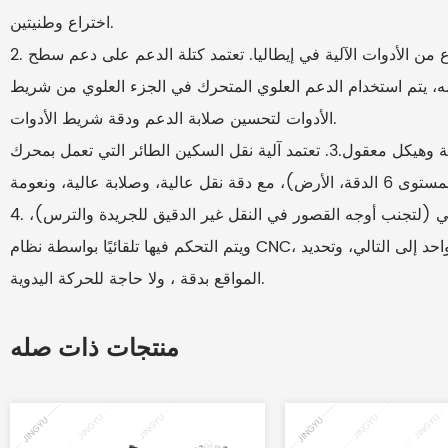
اختراع وطنيتين.
2. يعتمد هيكل دعم السكين الطائر على خصائص نفس النوع من الأدوات الآلية في إيطاليا. تعتمد كتلة الدعم على دعم سطح
ه، يتم استخدام الدعم العلوي المتحرك في الجزء العلوي من شريط
الأدوات لتحسين صلابة الدعم ودقة شريط الأدوات.
تتميز السكين الطائرة بصلابة عالية ودعم عالي الدقة وهيكل معقول.3. تعتمد آلية نقل السكين الطائر التي تعمل بمحرك
4. تعتمد أداة الآلة النقل اللولبي الكروي في الاتجاه الطولي (لتجنب أوجه القصور في النقل غير الدقيق للجريدة والترس)،
ويتم التحكم فيها تلقائيًا بواسطة نظام CNC، والذي يمكنه تحقيق الحركة التلقائية من نمط ثقب واحد إلى التالي، وتحديد
المواقع بدقة ، ولا حاجة للحركة اليدوية.
منتجات ذات صله