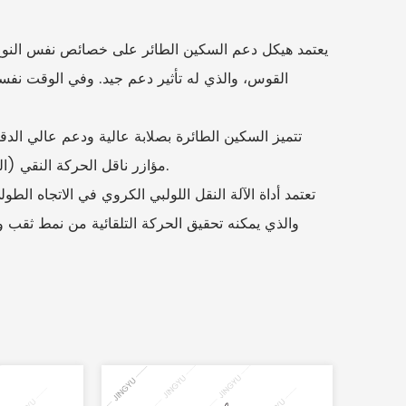
القوس، والذي له تأثير دعم جيد. وفي الوقت نفس
مؤازر ناقل الحركة النقي (المستوى 6 الدقة، الأرض)، مع دقة نقل عالية، وصلابة عالية، ونعومة.