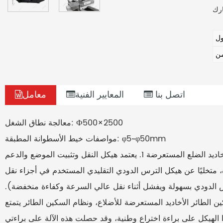
اتصل بنا
المعايير الفنية
معامل
Ф500×2500
معالجة نطاق الشغل:
φ5~φ50mm
مواصفات خيط الأسطوانة المطبقة:
"السكين الطائر" قطع عالي السرعة لأخاديد الضلع المستعرضة 1. يعتمد هيكل النقل وتثبيت الموضع والدعم
، متخليًا عن هيكل الترس الدودي التقليدي المستخدم في أجزاء نقل
رس الدودي بسهولة ويفشل أثناء نقل عالي السرعة وكفاءة منخفضة).
ين الطائر الأخاديد المستعرضة للأضلاع، ونظام السكين الطائر يتمتع
الهيكل على براءة اختراع وطنية، وقد حصلت هذه الآلة على براءتي